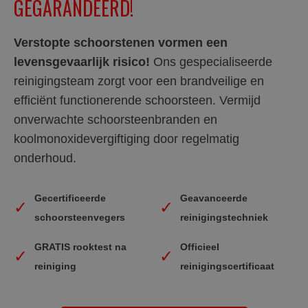
GEGARANDEERD!
Verstopte schoorstenen vormen een
levensgevaarlijk risico!
Ons gespecialiseerde
reinigingsteam zorgt voor een brandveilige en
efficiënt functionerende schoorsteen. Vermijd
onverwachte schoorsteenbranden en
koolmonoxidevergiftiging door regelmatig
onderhoud.
Gecertificeerde
Geavanceerde
✓
✓
schoorsteenvegers
reinigingstechniek
GRATIS rooktest na
Officieel
✓
✓
reiniging
reinigingscertificaat