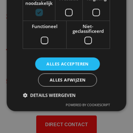
noodzakelijk
Industriële stofzuigsystemen
3
Onze krachtige afzuiging voorkomt verspreiding van roet en
Functioneel
Niet-
geclassificeerd
stof in uw woning.
Professionele rooktest
4
Na reiniging controleren wij de trek van uw schoorsteen met
ALLES ACCEPTEREN
een rooktest.
Officieel reinigingscertificaat
ALLES AFWIJZEN
5
U ontvangt een certificaat voor uw verzekering en
DETAILS WEERGEVEN
administratie.
POWERED BY COOKIESCRIPT
DIRECT CONTACT