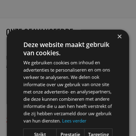
ONZE GEAVANCEERDE
×
REINIGINGSMETHODE
Deze website maakt gebruik
van cookies.
Bij DAK Expert 24/7 hanteren wij een grondige
We gebruiken cookies om inhoud en
aanpak die verder gaat dan traditioneel vegen:
advertenties te personaliseren en om ons
verkeer te analyseren. We delen ook
informatie over uw gebruik van onze site
Uitgebreide inspectie met camera
1
met onze advertentie- en analysepartners,
Wij brengen de exacte staat van uw schoorsteen in kaart
die deze kunnen combineren met andere
met geavanceerde cameratechniek.
informatie die u aan hen heeft verstrekt of
die zij hebben verzameld door uw gebruik
Roterende reinigingsborstels
2
van hun diensten.
Lees verder
Onze krachtige borstelsystemen verwijderen zelfs de meest
Strikt
Prestatie
Targeting
hardnekkige creosootaanslag.