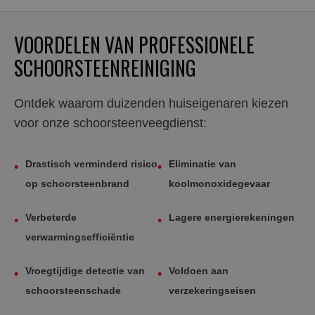
VOORDELEN VAN PROFESSIONELE
SCHOORSTEENREINIGING
Ontdek waarom duizenden huiseigenaren kiezen
voor onze schoorsteenveegdienst:
Drastisch verminderd risico
Eliminatie van
•
•
op schoorsteenbrand
koolmonoxidegevaar
Verbeterde
Lagere energierekeningen
•
•
verwarmingsefficiëntie
Vroegtijdige detectie van
Voldoen aan
•
•
schoorsteenschade
verzekeringseisen