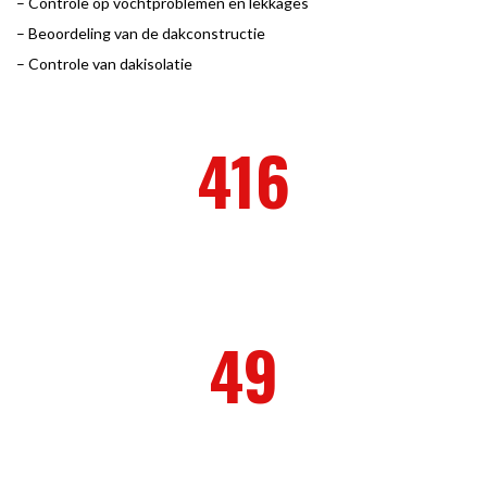
– Controle op vochtproblemen en lekkages
– Beoordeling van de dakconstructie
– Controle van dakisolatie
416
VOLTOOIDE PROJECTEN
49
WERKNEMERS IN DIENST