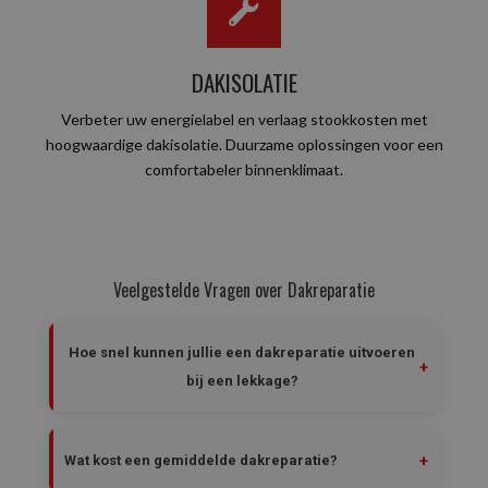
DAKISOLATIE
Verbeter uw energielabel en verlaag stookkosten met
hoogwaardige dakisolatie. Duurzame oplossingen voor een
comfortabeler binnenklimaat.
Veelgestelde Vragen over Dakreparatie
Hoe snel kunnen jullie een dakreparatie uitvoeren
bij een lekkage?
Bij acute lekkages komen we binnen 24 uur langs voor
een
spoedservice dakreparatie
. In veel gevallen
Wat kost een gemiddelde dakreparatie?
kunnen we zelfs dezelfde dag nog langskomen om
het probleem te verhelpen. Onze 24/7 beschikbaarheid