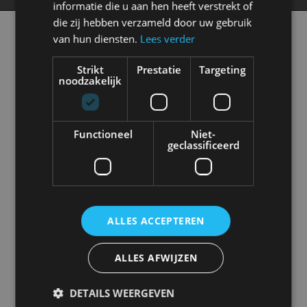
informatie die u aan hen heeft verstrekt of
die zij hebben verzameld door uw gebruik
van hun diensten.
Lees verder
Strikt
Prestatie
Targeting
noodzakelijk
ONZE DAKREPARATIE
DIENSTEN
Functioneel
Niet-
geclassificeerd
ALTIJD TOEGEWIJD EN BETROKKEN
ALLES ACCEPTEREN
ALLES AFWIJZEN
DAKPANNEN REPARATIE
Professionele reparatie en vervanging van beschadigde of
DETAILS WEERGEVEN
ontbrekende dakpannen. Voorkomt lekkages en verlengt de