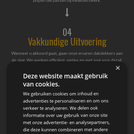
prijzen die passen bij kwaliteitswerk.
04
Vakkundige Uitvoering
Wanneer u akkoord gaat, gaan onze ervaren dakdekkers aan
de slag. We werken efficiënt, netjes en met oog voor detail.
×
We houden u tijdens het hele proces op de hoogte en zorgen
ervoor dat alles volgens planning verloopt. Na afloop ontvangt
Deze website maakt gebruik
u onze garantie op zowel de gebruikte materialen als het
van cookies.
uitgevoerde werk, voor uw gemoedsrust op lange termijn.
We gebruiken cookies om inhoud en
advertenties te personaliseren en om ons
verkeer te analyseren. We delen ook
informatie over uw gebruik van onze site
met onze advertentie- en analysepartners,
die deze kunnen combineren met andere