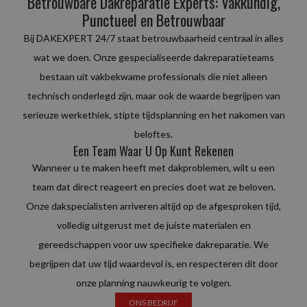
Betrouwbare Dakreparatie Experts: Vakkundig,
werkzaamheden aan te bevelen.
Punctueel en Betrouwbaar
Bij DAKEXPERT 24/7 staat betrouwbaarheid centraal in alles
wat we doen. Onze gespecialiseerde dakreparatieteams
bestaan uit vakbekwame professionals die niet alleen
technisch onderlegd zijn, maar ook de waarde begrijpen van
serieuze werkethiek, stipte tijdsplanning en het nakomen van
beloftes.
Een Team Waar U Op Kunt Rekenen
Wanneer u te maken heeft met dakproblemen, wilt u een
team dat direct reageert en precies doet wat ze beloven.
Onze dakspecialisten arriveren altijd op de afgesproken tijd,
volledig uitgerust met de juiste materialen en
gereedschappen voor uw specifieke dakreparatie. We
begrijpen dat uw tijd waardevol is, en respecteren dit door
onze planning nauwkeurig te volgen.
ONS BEDRIJF